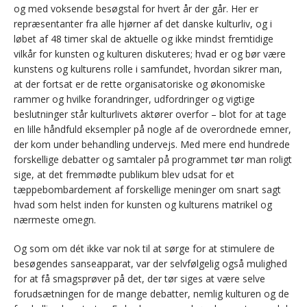
og med voksende besøgstal for hvert år der går. Her er
repræsentanter fra alle hjørner af det danske kulturliv, og i
løbet af 48 timer skal de aktuelle og ikke mindst fremtidige
vilkår for kunsten og kulturen diskuteres; hvad er og bør være
kunstens og kulturens rolle i samfundet, hvordan sikrer man,
at der fortsat er de rette organisatoriske og økonomiske
rammer og hvilke forandringer, udfordringer og vigtige
beslutninger står kulturlivets aktører overfor – blot for at tage
en lille håndfuld eksempler på nogle af de overordnede emner,
der kom under behandling undervejs. Med mere end hundrede
forskellige debatter og samtaler på programmet tør man roligt
sige, at det fremmødte publikum blev udsat for et
tæppebombardement af forskellige meninger om snart sagt
hvad som helst inden for kunsten og kulturens matrikel og
nærmeste omegn.
Og som om dét ikke var nok til at sørge for at stimulere de
besøgendes sanseapparat, var der selvfølgelig også mulighed
for at få smagsprøver på det, der tør siges at være selve
forudsætningen for de mange debatter, nemlig kulturen og de