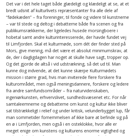
Det var i det hele taget både glædeligt og klædeligt at se, at et
bredt udsnit af kulturlivets repræsentanter fra alle dele af
“fødekæden” – fra foreninger, til fonde og videre til kunstnerne
– var til stede og deltog i debatterne både fra scenen og fra
publikumsrækkerne, der ligeledes husede morsingboere i
hobetal samt andre kulturinteresserede, der havde fundet vej
til Limfjorden. Skal et kulturmøde, som dét der finder sted på
Mors, give mening, må det være et absolut minimumskrav, at
de, der i dagligdagen har noget at skulle have sagt, tropper op.
Og det gjorde de altså i vid udstrækning, så det ud til. Man
kunne dog indvende, at det kunne skærpe Kulturmødets
mission i større grad, hvis man inviterede flere forskere fra
kulturområdet, men også meningsdannere, forskere og ledere
fra andre samfundsområder – fra naturvidenskaben,
ingeniørkunsten, erhvervslivet, sundhedsvæsenet etc. For når
samtaleemnerne og debatterne om kunst og kultur ikke bliver
sat tilstrækkeligt i relief og under kritisk, velunderbygget lup, får
man sommetider fornemmelsen af ikke bare at befinde sig på
en ø i Limfjorden, men også i en osteklokke, hvor alle er
meget enige om kunstens og kulturens enorme vigtighed og