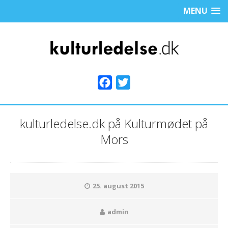
MENU
F
T
a
w
c
i
kulturledelse.dk på Kulturmødet på
e
t
Mors
b
t
o
e
o
r
k
25. august 2015
admin