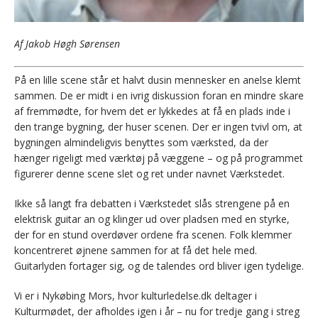
Af Jakob Høgh Sørensen
På en lille scene står et halvt dusin mennesker en anelse klemt
sammen. De er midt i en ivrig diskussion foran en mindre skare
af fremmødte, for hvem det er lykkedes at få en plads inde i
den trange bygning, der huser scenen. Der er ingen tvivl om, at
bygningen almindeligvis benyttes som værksted, da der
hænger rigeligt med værktøj på væggene – og på programmet
figurerer denne scene slet og ret under navnet Værkstedet.
Ikke så langt fra debatten i Værkstedet slås strengene på en
elektrisk guitar an og klinger ud over pladsen med en styrke,
der for en stund overdøver ordene fra scenen. Folk klemmer
koncentreret øjnene sammen for at få det hele med.
Guitarlyden fortager sig, og de talendes ord bliver igen tydelige.
Vi er i Nykøbing Mors, hvor kulturledelse.dk deltager i
Kulturmødet, der afholdes igen i år – nu for tredje gang i streg