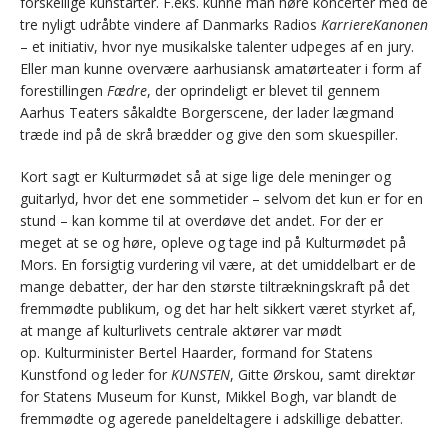
forskellige kunstarter. F.eks. kunne man høre koncerter med de
tre nyligt udråbte vindere af Danmarks Radios
KarriereKanonen
– et initiativ, hvor nye musikalske talenter udpeges af en jury.
Eller man kunne overvære aarhusiansk amatørteater i form af
forestillingen
Fædre
, der oprindeligt er blevet til gennem
Aarhus Teaters såkaldte Borgerscene, der lader lægmand
træde ind på de skrå brædder og give den som skuespiller.
Kort sagt er Kulturmødet så at sige lige dele meninger og
guitarlyd, hvor det ene sommetider – selvom det kun er for en
stund – kan komme til at overdøve det andet. For der er
meget at se og høre, opleve og tage ind på Kulturmødet på
Mors. En forsigtig vurdering vil være, at det umiddelbart er de
mange debatter, der har den største tiltrækningskraft på det
fremmødte publikum, og det har helt sikkert været styrket af,
at mange af kulturlivets centrale aktører var mødt
op. Kulturminister Bertel Haarder, formand for Statens
Kunstfond og leder for
KUNSTEN
, Gitte Ørskou, samt direktør
for Statens Museum for Kunst, Mikkel Bogh, var blandt de
fremmødte og agerede paneldeltagere i adskillige debatter.