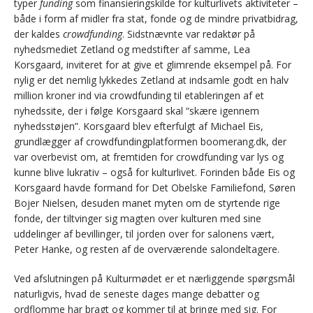
typer
funding
som finansieringskilde for kulturlivets aktiviteter
–
både i form af midler fra stat, fonde og de mindre privatbidrag,
der kaldes
crowdfunding
. Sidstnævnte var redaktør på
nyhedsmediet Zetland og medstifter af samme, Lea
Korsgaard, inviteret for at give et glimrende eksempel på. For
nylig er det nemlig lykkedes Zetland at indsamle godt en halv
million kroner ind via crowdfunding til etableringen af et
nyhedssite, der i følge Korsgaard skal “skære igennem
nyhedsstøjen”. Korsgaard blev efterfulgt af Michael Eis,
grundlægger af crowdfundingplatformen boomerang.dk, der
var overbevist om, at fremtiden for crowdfunding var lys og
kunne blive lukrativ – også for kulturlivet. Forinden både Eis og
Korsgaard havde formand for Det Obelske Familiefond, Søren
Bojer Nielsen, desuden manet myten om de styrtende rige
fonde, der tiltvinger sig magten over kulturen med sine
uddelinger af bevillinger, til jorden over for salonens vært,
Peter Hanke, og resten af de overværende salondeltagere.
Ved afslutningen på Kulturmødet er et nærliggende spørgsmål
naturligvis, hvad de seneste dages mange debatter og
ordflomme har bragt og kommer til at bringe med sig. For