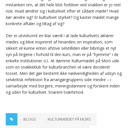
mistanken om, at det hele blot forbliver ved snakken er jo reel
nok. Hvad ændrer sig i kulturlivet efter et sådant møde? Hvad
bør
ændre sig? Er kulturlivet styrket? Og kaster mødet mange
konkrete aftaler og tiltag af sig?
Der er utvivlsomt en klar værdi i at lade kulturlivets aktører
mødes og blive inspireret af hinanden; en inspiration, som
sikkert vil kunne enten afstive selvtilliden eller bibringe et nyt
syn på tingene i forhold til den kurs, man er på “hjemme” i de
enkelte institutioner o.l.. At dømme Kulturmødet på Mors ude
som en snakkeklub for kulturbranchen vil være decideret
tosset. Men det gør bestemt ikke nødvendigheden af udsyn og
selvkritisk refleksion fra arrangørgruppens side mindre – i
samarbejde med borgere, meningsdannere og forskere inden
og uden for kulturlivet. Snarere tværtimod.
BLOGS
KULTURMØDET PÅ MORS