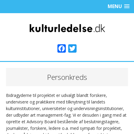
MENU
F
T
a
w
c
i
e
t
Personkreds
b
t
o
e
Bidragyderne til projektet er udvalgt blandt forskere,
o
r
undervisere og praktikere med tilknytning til landets
k
kulturinstitutioner, universiteter og undervisningsinstitutioner,
der udbyder art management-fag. Vi er desuden i gang med at
oprette et Advisory Board bestående af beslutningstagere,
journalister, forskere, ledere o.a. med sympati for projektet,