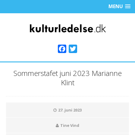
MENU
F
T
a
w
c
i
Sommerstafet juni 2023 Marianne
e
t
Klint
b
t
o
e
o
r
k
27. juni 2023
Tine Vind