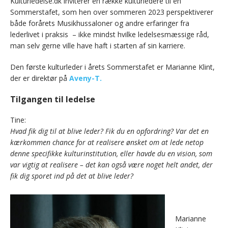
Kulturledelse.dk inviterer en række kulturledere til en
c
i
n
a
l
Sommerstafet, som hen over sommeren 2023 perspektiverer
e
t
k
i
både forårets Musikhussaloner og andre erfaringer fra
b
t
e
l
lederlivet i praksis – ikke mindst hvilke ledelsesmæssige råd,
man selv gerne ville have haft i starten af sin karriere.
o
e
d
o
r
I
Den første kulturleder i årets Sommerstafet er Marianne Klint,
k
n
der er direktør på
Aveny-T.
Tilgangen til ledelse
Tine:
Hvad fik dig til at blive leder? Fik du en opfordring? Var det en
kærkommen chance for at realisere ønsket om at lede netop
denne specifikke kulturinstitution, eller havde du en vision, som
var vigtig at realisere – det kan også være noget helt andet, der
fik dig sporet ind på det at blive leder?
Marianne