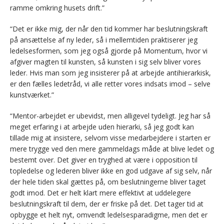
ramme omkring husets drift.”
“Det er ikke mig, der når den tid kommer har beslutningskraft
på ansættelse af ny leder, så i mellemtiden praktiserer jeg
ledelsesformen, som jeg også gjorde på Momentum, hvor vi
afgiver magten til kunsten, så kunsten i sig selv bliver vores
leder. Hvis man som jeg insisterer på at arbejde antihierarkisk,
er den fælles ledetråd, vi alle retter vores indsats imod – selve
kunstværket.”
“Mentor-arbejdet er ubevidst, men alligevel tydeligt. Jeg har så
meget erfaring i at arbejde uden hierarki, så jeg godt kan
tillade mig at insistere, selvom visse medarbejdere i starten er
mere trygge ved den mere gammeldags måde at blive ledet og
bestemt over. Det giver en tryghed at være i opposition til
topledelse og lederen bliver ikke en god udgave af sig selv, når
der hele tiden skal gættes på, om beslutningerne bliver taget
godt imod. Det er helt klart mere effektivt at uddelegere
beslutningskraft til dem, der er friske på det. Det tager tid at
opbygge et helt nyt, omvendt ledelsesparadigme, men det er