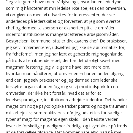
“Jeg ville gerne have mere rådgivning i, hvordan en ledertype
som mig håndterer at min ledelse ikke spejles i den omverden,
vi omgiver os med. Vi udsættes for interessenter, der ser
anderledes på lederskabet og forventer, at jeg som øverste
chef og dermed talsperson er eksperten på alle områder
indenfor institutionens mangefacetterede arbejdsområder.
Bestyrelsen, kommune, stat er direktørens chef. De praksisser,
jeg selv implementerer, udsættes jeg ikke selv automatisk for,
fra ”cheferne”, men jeg har lært at gebærde mig nogenlunde,
på trods af en iboende rebel, der har det utroligt svært med
magtmanifestering. Jeg ville gerne have lært mere om,
hvordan man håndterer, at omverdenen har en anden tilgang
end den, jeg selv praktiserer og jeg dermed som leder skal
beskytte organisationen (og mig selv) mod indspark fra en
omverden, der ikke helt forstår, hvad det er for et
ledelsesparadigme, institutionen arbejder indenfor. Det handler
meget om nogle psykologiske tricker points og nogle traumer i
mit arbejdsliv, som reaktiveres, når jeg udsættes for særlige
typer af magt for magtens egen skyld. I den bedste verden
lever de forskellige paradigmer fredeligt og i symbiose på trods
af de forskellige tilgange. Det kommer bare altid bag på mig,