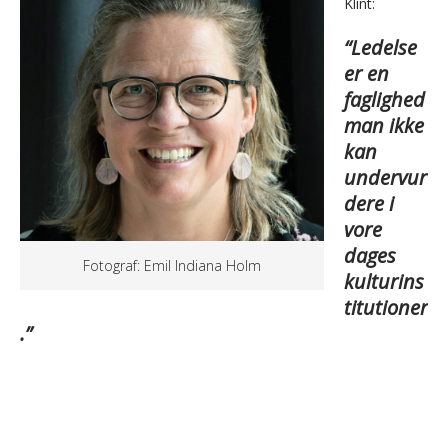
Klint:
“Ledelse
er en
faglighed
man ikke
kan
undervur
dere i
vore
dages
Fotograf: Emil Indiana Holm
kulturins
titutioner
.”