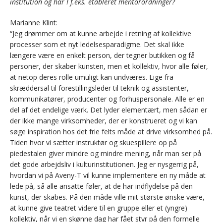
institution og har I f.eks. etableret mentorordninger?
Marianne Klint:
“Jeg drømmer om at kunne arbejde i retning af kollektive
processer som et nyt ledelsesparadigme. Det skal ikke
længere være en enkelt person, der tegner butikken og få
personer, der skaber kunsten, men et kollektiv, hvor alle føler,
at netop deres rolle umuligt kan undværes. Lige fra
skræddersal til forestillingsleder til teknik og assistenter,
kommunikatører, producenter og forhuspersonale. Alle er en
del af det endelige værk. Det lyder elementært, men sådan er
der ikke mange virksomheder, der er konstrueret og vi kan
søge inspiration hos det frie felts måde at drive virksomhed på.
Tiden hvor vi sætter instruktør og skuespillere op på
piedestalen giver mindre og mindre mening, når man ser på
det gode arbejdsliv i kulturinstitutionen. Jeg er nysgerrig på,
hvordan vi på Aveny-T vil kunne implementere en ny måde at
lede på, så alle ansatte føler, at de har indflydelse på den
kunst, der skabes. På den måde ville mit største ønske være,
at kunne give teatret videre til en gruppe eller et (yngre)
kollektiv, når vi en skønne dag har fået styr på den formelle