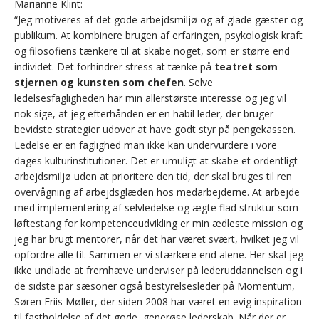
Marianne Klint:
“Jeg motiveres af det gode arbejdsmiljø og af glade gæster og
publikum. At kombinere brugen af erfaringen, psykologisk kraft
og filosofiens tænkere til at skabe noget, som er større end
individet. Det forhindrer stress at tænke på
teatret som
stjernen og kunsten som chefen
. Selve
ledelsesfagligheden har min allerstørste interesse og jeg vil
nok sige, at jeg efterhånden er en habil leder, der bruger
bevidste strategier udover at have godt styr på pengekassen.
Ledelse er en faglighed man ikke kan undervurdere i vore
dages kulturinstitutioner. Det er umuligt at skabe et ordentligt
arbejdsmiljø uden at prioritere den tid, der skal bruges til ren
overvågning af arbejdsglæden hos medarbejderne. At arbejde
med implementering af selvledelse og ægte flad struktur som
løftestang for kompetenceudvikling er min ædleste mission og
jeg har brugt mentorer, når det har været svært, hvilket jeg vil
opfordre alle til. Sammen er vi stærkere end alene. Her skal jeg
ikke undlade at fremhæve underviser på lederuddannelsen og i
de sidste par sæsoner også bestyrelsesleder på Momentum,
Søren Friis Møller, der siden 2008 har været en evig inspiration
til fastholdelse af det gode, generøse lederskab. Når der er