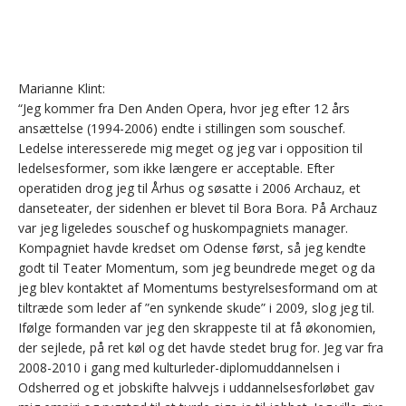
Marianne Klint:
“Jeg kommer fra Den Anden Opera, hvor jeg efter 12 års
ansættelse (1994-2006) endte i stillingen som souschef.
Ledelse interesserede mig meget og jeg var i opposition til
ledelsesformer, som ikke længere er acceptable. Efter
operatiden drog jeg til Århus og søsatte i 2006 Archauz, et
danseteater, der sidenhen er blevet til Bora Bora. På Archauz
var jeg ligeledes souschef og huskompagniets manager.
Kompagniet havde kredset om Odense først, så jeg kendte
godt til Teater Momentum, som jeg beundrede meget og da
jeg blev kontaktet af Momentums bestyrelsesformand om at
tiltræde som leder af ”en synkende skude” i 2009, slog jeg til.
Ifølge formanden var jeg den skrappeste til at få økonomien,
der sejlede, på ret køl og det havde stedet brug for. Jeg var fra
2008-2010 i gang med kulturleder-diplomuddannelsen i
Odsherred og et jobskifte halvvejs i uddannelsesforløbet gav