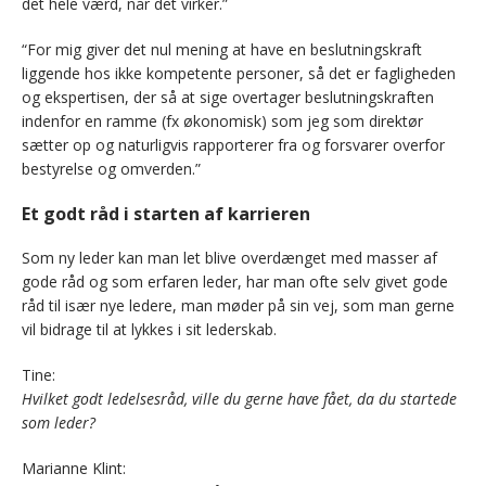
det hele værd, når det virker.”
“For mig giver det nul mening at have en beslutningskraft
liggende hos ikke kompetente personer, så det er fagligheden
og ekspertisen, der så at sige overtager beslutningskraften
indenfor en ramme (fx økonomisk) som jeg som direktør
sætter op og naturligvis rapporterer fra og forsvarer overfor
bestyrelse og omverden.”
Et godt råd i starten af karrieren
Som ny leder kan man let blive overdænget med masser af
gode råd og som erfaren leder, har man ofte selv givet gode
råd til især nye ledere, man møder på sin vej, som man gerne
vil bidrage til at lykkes i sit lederskab.
Tine:
Hvilket godt ledelsesråd, ville du gerne have fået, da du startede
som leder?
Marianne Klint: