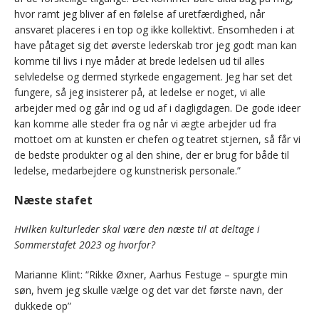
hvor ramt jeg bliver af en følelse af uretfærdighed, når
ansvaret placeres i en top og ikke kollektivt. Ensomheden i at
have påtaget sig det øverste lederskab tror jeg godt man kan
komme til livs i nye måder at brede ledelsen ud til alles
selvledelse og dermed styrkede engagement. Jeg har set det
fungere, så jeg insisterer på, at ledelse er noget, vi alle
arbejder med og går ind og ud af i dagligdagen. De gode ideer
kan komme alle steder fra og når vi ægte arbejder ud fra
mottoet om at kunsten er chefen og teatret stjernen, så får vi
de bedste produkter og al den shine, der er brug for både til
ledelse, medarbejdere og kunstnerisk personale.”
Næste stafet
Hvilken kulturleder skal være den næste til at deltage i
Sommerstafet 2023 og hvorfor?
Marianne Klint: “Rikke Øxner, Aarhus Festuge – spurgte min
søn, hvem jeg skulle vælge og det var det første navn, der
dukkede op”