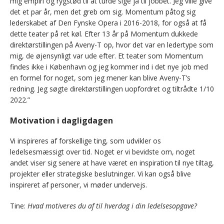
mig empiri og rygstød til at turde sige ja til jobbet. Jeg ville give
det et par år, men det greb om sig. Momentum påtog sig
lederskabet af Den Fynske Opera i 2016-2018, for også at få
dette teater på ret køl. Efter 13 år på Momentum dukkede
direktørstillingen på Aveny-T op, hvor det var en ledertype som
mig, de øjensynligt var ude efter. Et teater som Momentum
findes ikke i København og jeg kommer ind i det nye job med
en formel for noget, som jeg mener kan blive Aveny-T’s
redning. Jeg søgte direktørstillingen uopfordret og tiltrådte 1/10
2022.”
Motivation i dagligdagen
Vi inspireres af forskellige ting, som udvikler os
ledelsesmæssigt over tid. Noget er vi bevidste om, noget
andet viser sig senere at have været en inspiration til nye tiltag,
projekter eller strategiske beslutninger. Vi kan også blive
inspireret af personer, vi møder undervejs.
Tine:
Hvad motiveres du af til hverdag i din ledelsesopgave?