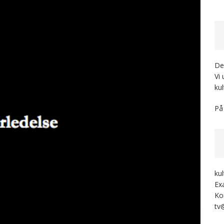
Der
Vi
kul
På
ku
Ex
Ko
tv