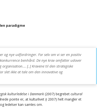
uden paradigme
r og nye udfordringer. For selv om vi ser en positiv
le konkurrence benhård. De nye krav omfatter udover
g organisation…. [..] Kravene til den strategiske
 slet ikke at tale om den innovative og
egisk kulturledelse i Danmark
(2007) begrebet
cultural
nede pointe er, at kulturlivet (i 2007) helt mangler et
 og ledelser kan samles om.