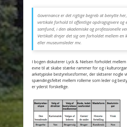
Governance er det rigtige begreb at benytte her
vertikale forhold til offentlige opdragsgivere og et
samfund, i den akademiske og professionelle ve
Vertikalt drejer det sig om forholdet mellem en 
eller museumsleder mv.
I bogen diskuterer Lyck & Nielsen forholdet mellem b
evne til at skabe stærke rammer for og i kulturorga
arketypiske bestyrelsesformer, der skitserer nogle vi
spændingsfeltet mellem rollerne som leder og best
er yderst forskellige.