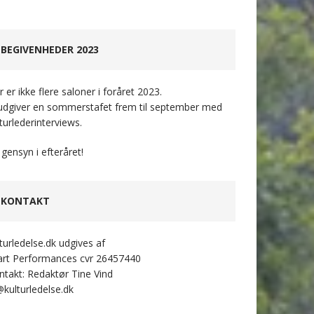
BEGIVENHEDER 2023
 er ikke flere saloner i foråret 2023.
 udgiver en sommerstafet frem til september med
turlederinterviews.
 gensyn i efteråret!
KONTAKT
lturledelse.dk udgives af
art Performances cvr 26457440
ntakt: Redaktør Tine Vind
@kulturledelse.dk