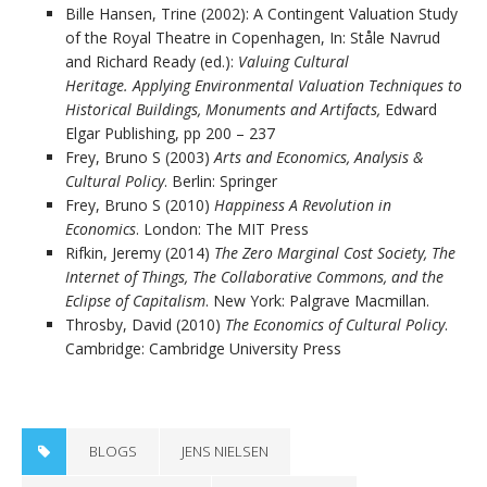
Bille Hansen, Trine (2002): A Contingent Valuation Study
of the Royal Theatre in Copenhagen, In: Ståle Navrud
and Richard Ready (ed.):
Valuing Cultural
Heritage.
Applying Environmental Valuation Techniques to
Historical Buildings, Monuments
and Artifacts,
Edward
Elgar Publishing, pp 200 – 237
Frey, Bruno S (2003)
Arts and Economics, Analysis &
Cultural Policy
. Berlin: Springer
Frey, Bruno S (2010)
Happiness A Revolution in
Economics
. London: The MIT Press
Rifkin, Jeremy (2014)
The Zero Marginal Cost Society, The
Internet of Things, The Collaborative Commons, and the
Eclipse of Capitalism
. New York: Palgrave Macmillan.
Throsby, David (2010)
The Economics of Cultural Policy
.
Cambridge: Cambridge University Press
BLOGS
JENS NIELSEN