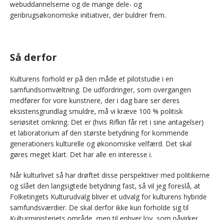
webuddannelserne og de mange dele- og
genbrugsøkonomiske initiativer, der buldrer frem.
Så derfor
Kulturens forhold er på den måde et pilotstudie i en
samfundsomvæltning. De udfordringer, som overgangen
medfører for vore kunstnere, der i dag bare ser deres
eksistensgrundlag smuldre, må vi kræve 100 % politisk
seriøsitet omkring. Det er (hvis Rifkin får ret i sine antagelser)
et laboratorium af den største betydning for kommende
generationers kulturelle og økonomiske velfærd. Det skal
gøres meget klart. Det har alle en interesse i.
Når kulturlivet så har drøftet disse perspektiver med politikerne
og slået den langsigtede betydning fast, så vil jeg foreslå, at
Folketingets Kulturudvalg bliver et udvalg for kulturens hybride
samfundsværdier. De skal derfor ikke kun forholde sig til
Kulturministeriets område, men til enhver lov, som påvirker