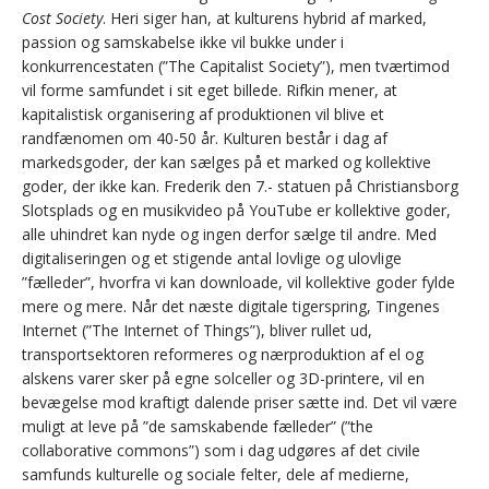
Cost Society
. Heri siger han, at kulturens hybrid af marked,
passion og samskabelse ikke vil bukke under i
konkurrencestaten (”The Capitalist Society”), men tværtimod
vil forme samfundet i sit eget billede. Rifkin mener, at
kapitalistisk organisering af produktionen vil blive et
randfænomen om 40-50 år. Kulturen består i dag af
markedsgoder, der kan sælges på et marked og kollektive
goder, der ikke kan. Frederik den 7.- statuen på Christiansborg
Slotsplads og en musikvideo på YouTube er kollektive goder,
alle uhindret kan nyde og ingen derfor sælge til andre. Med
digitaliseringen og et stigende antal lovlige og ulovlige
”fælleder”, hvorfra vi kan downloade, vil kollektive goder fylde
mere og mere. Når det næste digitale tigerspring, Tingenes
Internet (”The Internet of Things”), bliver rullet ud,
transportsektoren reformeres og nærproduktion af el og
alskens varer sker på egne solceller og 3D-printere, vil en
bevægelse mod kraftigt dalende priser sætte ind. Det vil være
muligt at leve på ”de samskabende fælleder” (”the
collaborative commons”) som i dag udgøres af det civile
samfunds kulturelle og sociale felter, dele af medierne,