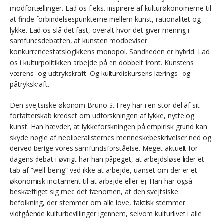
modfortællinger. Lad os f.eks. inspirere af kulturøkonomerne til
at finde forbindelsespunkterne mellem kunst, rationalitet og
lykke. Lad os slå det fast, overalt hvor det giver mening i
samfundsdebatten, at kunsten modbeviser
konkurrencestatslogikkens monopol. Sandheden er hybrid. Lad
os i kulturpolitikken arbejde på en dobbelt front. Kunstens
værens- og udtrykskraft. Og kulturdiskursens lærings- og
påtrykskraft.
Den svejtsiske økonom Bruno S. Frey har i en stor del af sit
forfatterskab kredset om udforskningen af lykke, nytte og
kunst. Han hævder, at lykkeforskningen på empirisk grund kan
skyde nogle af neoliberalisternes menneskebeskrivelser ned og
derved berige vores samfundsforståelse. Meget aktuelt for
dagens debat i øvrigt har han påpeget, at arbejdsløse lider et
tab af ”well-being” ved ikke at arbejde, uanset om der er et
økonomisk incitament til at arbejde eller ej. Han har også
beskæftiget sig med det fænomen, at den svejtsiske
befolkning, der stemmer om alle love, faktisk stemmer
vidtgående kulturbevillinger igennem, selvom kulturlivet i alle