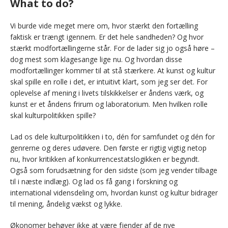
What to do?
Vi burde vide meget mere om, hvor stærkt den fortælling
faktisk er trængt igennem. Er det hele sandheden? Og hvor
stærkt modfortællingerne står. For de lader sig jo også høre –
dog mest som klagesange lige nu. Og hvordan disse
modfortællinger kommer til at stå stærkere. At kunst og kultur
skal spille en rolle i det, er intuitivt klart, som jeg ser det. For
oplevelse af mening i livets tilskikkelser er åndens værk, og
kunst er et åndens frirum og laboratorium. Men hvilken rolle
skal kulturpolitikken spille?
Lad os dele kulturpolitikken i to, dén for samfundet og dén for
genrerne og deres udøvere. Den første er rigtig vigtig netop
nu, hvor kritikken af konkurrencestatslogikken er begyndt.
Også som forudsætning for den sidste (som jeg vender tilbage
til i næste indlæg). Og lad os få gang i forskning og
international vidensdeling om, hvordan kunst og kultur bidrager
til mening, åndelig vækst og lykke.
Økonomer behøver ikke at være fjender af de nye