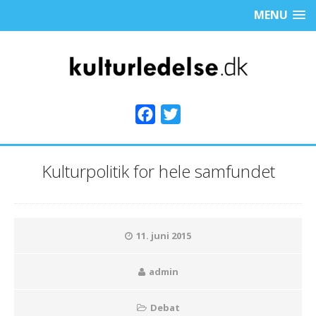
MENU
F
T
a
w
c
i
Kulturpolitik for hele samfundet
e
t
b
t
o
e
o
r
11. juni 2015
k
admin
Debat