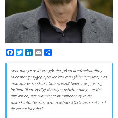
F
T
L
E
D
a
w
i
m
e
c
i
n
a
l
Hvor mange asylbørn går der på en kræftbehandling?
e
t
k
i
Hvor mange sygeplejersker kan man få herhjemme, hvis
b
t
e
l
man sparer en skole i Ghana væk? Hvem har gjort sig
o
e
d
fortjent til en særligt dyr sygehusbehandling – er det
direktøren, der har indbetalt millioner af kolde
o
r
I
skattekontanter eller den nedslidte SOSU-assistent med
k
n
de varme hænder?