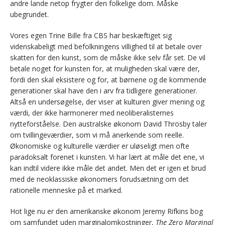
andre lande netop frygter den folkelige dom. Måske
ubegrundet.
Vores egen Trine Bille fra CBS har beskæftiget sig
videnskabeligt med befolkningens villighed til at betale over
skatten for den kunst, som de måske ikke selv får set. De vil
betale noget for kunsten for, at muligheden skal være der,
fordi den skal eksistere og for, at børnene og de kommende
generationer skal have den i arv fra tidligere generationer.
Altså en undersøgelse, der viser at kulturen giver mening og
værdi, der ikke harmonerer med neoliberalisternes
nytteforståelse. Den australske økonom David Throsby taler
om tvillingeværdier, som vi må anerkende som reelle.
Økonomiske og kulturelle værdier er uløseligt men ofte
paradoksalt forenet i kunsten. Vi har lært at måle det ene, vi
kan indtil videre ikke måle det andet. Men det er igen et brud
med de neoklassiske økonomers forudsætning om det
rationelle menneske på et marked.
Hot lige nu er den amerikanske økonom Jeremy Rifkins bog
om samfundet uden marginalomkostninger,
The Zero Marginal