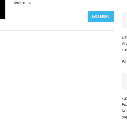
ledere fra
LÆS MERE
Der
Vi
kul
På
ku
Ex
Ko
tv