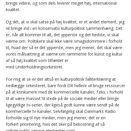
bringe videre, og som dels leverer meget høj, international
kvalitet.
Og dét, at vi skal satse på høj kvalitet, er et andet element, jeg
vil bringe ind i en konservativ kulturpolitisk sammenhæng. Det
er, når alt kommer til alt, det ypperste og det bedste, vi skal
værne om. Politikere skal ikke være smagsdommere i forhold
til, hvad der så er det ypperste, men jeg mener, det skal være
vores målsætning at værne om rammerne for kunst og kultur
af så høj kvalitet som tilfældet er
med Underholdningsorkestret.
For mig at se er det altså en kulturpolitisk falliterklæring at
nedlægge orkesteret, bare fordi DR hellere vil bruge ressourcer
på at konkurrere med de kommercielle kanaler, f.eks. i forhold
til at være massivt til stede på de sociale medier eller bringe
ligegyldige tv-serier, der ligeså godt kunne være sendt på de
kommercielle tv-kanaler. Selvfølgelig skal Danmarks Radio
forholde sig til nye medier, men jeg mener, det er en
forkert prioritering, hvis det sker på bekostning af så
vigtige public service-elementer som