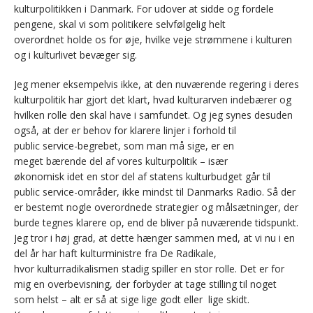
kulturpolitikken i Danmark. For udover at sidde og fordele
pengene, skal vi som politikere selvfølgelig helt
overordnet holde os for øje, hvilke veje strømmene i kulturen
og i kulturlivet bevæger sig.
Jeg mener eksempelvis ikke, at den nuværende regering i deres
kulturpolitik har gjort det klart, hvad kulturarven indebærer og
hvilken rolle den skal have i samfundet. Og jeg synes desuden
også, at der er behov for klarere linjer i forhold til
public service-begrebet, som man må sige, er en
meget bærende del af vores kulturpolitik – især
økonomisk idet en stor del af statens kulturbudget går til
public service-områder, ikke mindst til Danmarks Radio. Så der
er bestemt nogle overordnede strategier og målsætninger, der
burde tegnes klarere op, end de bliver på nuværende tidspunkt.
Jeg tror i høj grad, at dette hænger sammen med, at vi nu i en
del år har haft kulturministre fra De Radikale,
hvor kulturradikalismen stadig spiller en stor rolle. Det er for
mig en overbevisning, der forbyder at tage stilling til noget
som helst – alt er så at sige lige godt eller lige skidt.