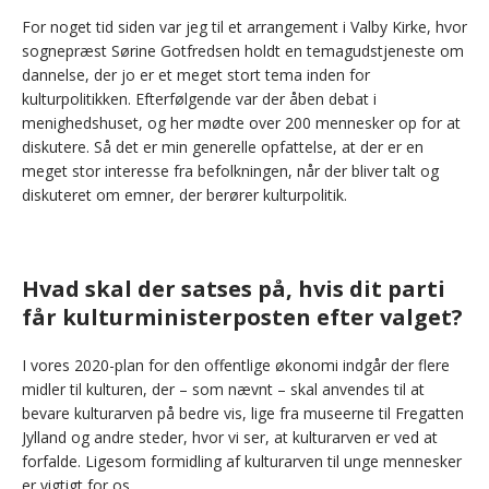
For noget tid siden var jeg til et arrangement i Valby Kirke, hvor
sognepræst Sørine Gotfredsen holdt en temagudstjeneste om
dannelse, der jo er et meget stort tema inden for
kulturpolitikken. Efterfølgende var der åben debat i
menighedshuset, og her mødte over 200 mennesker op for at
diskutere. Så det er min generelle opfattelse, at der er en
meget stor interesse fra befolkningen, når der bliver talt og
diskuteret om emner, der berører kulturpolitik.
Hvad skal der satses på, hvis dit parti
får kulturministerposten efter valget?
I vores 2020-plan for den offentlige økonomi indgår der flere
midler til kulturen, der – som nævnt – skal anvendes til at
bevare kulturarven på bedre vis, lige fra museerne til Fregatten
Jylland og andre steder, hvor vi ser, at kulturarven er ved at
forfalde. Ligesom formidling af kulturarven til unge mennesker
er vigtigt for os.