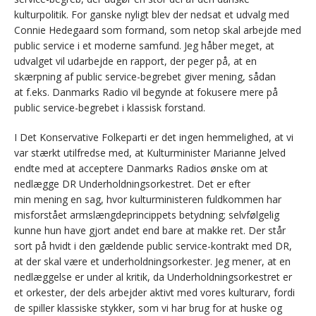
kulturpolitik. For ganske nyligt blev der nedsat et udvalg med
Connie Hedegaard som formand, som netop skal arbejde med
public service i et moderne samfund. Jeg håber meget, at
udvalget vil udarbejde en rapport, der peger på, at en
skærpning af public service-begrebet giver mening, sådan
at f.eks. Danmarks Radio vil begynde at fokusere mere på
public service-begrebet i klassisk forstand.
I Det Konservative Folkeparti er det ingen hemmelighed, at vi
var stærkt utilfredse med, at Kulturminister Marianne Jelved
endte med at acceptere Danmarks Radios ønske om at
nedlægge DR Underholdningsorkestret. Det er efter
min mening en sag, hvor kulturministeren fuldkommen har
misforstået armslængdeprincippets betydning; selvfølgelig
kunne hun have gjort andet end bare at makke ret. Der står
sort på hvidt i den gældende public service-kontrakt med DR,
at der skal være et underholdningsorkester. Jeg mener, at en
nedlæggelse er under al kritik, da Underholdningsorkestret er
et orkester, der dels arbejder aktivt med vores kulturarv, fordi
de spiller klassiske stykker, som vi har brug for at huske og