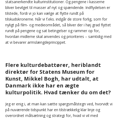
statsanerkendte kulturinstitutioner. Og pengene i kasserne
bliver bevilget til masser af nyt og spændende. Indflydelsen er
tilstede, fordi vi jo kan vælge at flytte rundt på
tilskudskronerne. Når vi f.eks. indgår de store forlig, som for
nyligt på film- og medieområdet, så bliver der i høj grad flyttet
rundt på pengene og sat betingelser og rammer op for,
hvordan midlerne skal anvendes og prioriteres – samtidig med
at vi bevarer armslængdeprincippet.
Flere kulturdebattører, heriblandt
direktør for Statens Museum for
Kunst, Mikkel Bogh, har udtalt, at
Danmark ikke har en ægte
kulturpolitik. Hvad tænker du om det?
Jeg er enig i, at man kan sætte spørgsmålstegn ved, hvorvidt vi
på nuværende tidspunkt har en tilstrækkelig klar linje og
overordnet målsætning og strategi for, hvad vi vil med