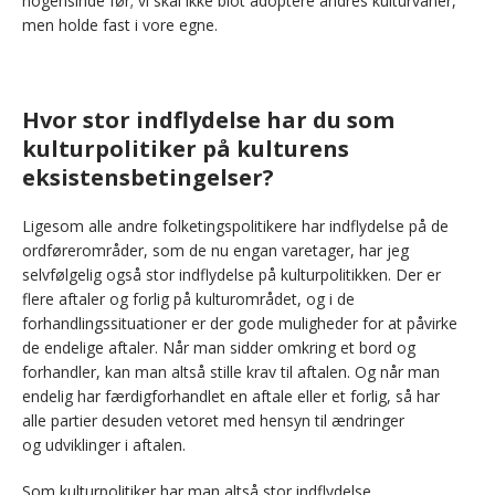
nogensinde før; vi skal ikke blot adoptere andres kulturvaner,
men holde fast i vore egne.
Hvor stor indflydelse har du som
kulturpolitiker på kulturens
eksistensbetingelser?
Ligesom alle andre folketingspolitikere har indflydelse på de
ordførerområder, som de nu engan varetager, har jeg
selvfølgelig også stor indflydelse på kulturpolitikken. Der er
flere aftaler og forlig på kulturområdet, og i de
forhandlingssituationer er der gode muligheder for at påvirke
de endelige aftaler. Når man sidder omkring et bord og
forhandler, kan man altså stille krav til aftalen. Og når man
endelig har færdigforhandlet en aftale eller et forlig, så har
alle partier desuden vetoret med hensyn til ændringer
og udviklinger i aftalen.
Som kulturpolitiker har man altså stor indflydelse