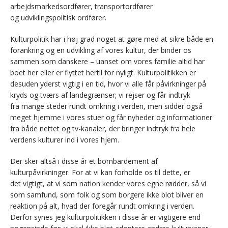
arbejdsmarkedsordfører, transportordfører
og udviklingspolitisk ordfører.
Kulturpolitik har i høj grad noget at gøre med at sikre både en
forankring og en udvikling af vores kultur, der binder os
sammen som danskere – uanset om vores familie altid har
boet her eller er flyttet hertil for nyligt. Kulturpolitikken er
desuden yderst vigtig i en tid, hvor vi alle får påvirkninger på
kryds og tværs af landegrænser; vi rejser og får indtryk
fra mange steder rundt omkring i verden, men sidder også
meget hjemme i vores stuer og får nyheder og informationer
fra både nettet og tv-kanaler, der bringer indtryk fra hele
verdens kulturer ind i vores hjem.
Der sker altså i disse år et bombardement af
kulturpåvirkninger. For at vi kan forholde os til dette, er
det vigtigt, at vi som nation kender vores egne rødder, så vi
som samfund, som folk og som borgere ikke blot bliver en
reaktion på alt, hvad der foregår rundt omkring i verden.
Derfor synes jeg kulturpolitikken i disse år er vigtigere end