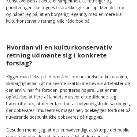
Konsekvensen af dette er simpelthen, at retninger og
prioriteringer ikke tegnes tilstrækkeligt klart op. Men det tror
og håber jeg på, at en borgerlig regering, med en mere klar
kulturkonservativ retning, ville råde bod på.
Hvordan vil en kulturkonservativ
retning udmønte sig i konkrete
forslag?
Kigger man f.eks. på et område som bevarelse af kulturarven,
skal vigtigheden i at museerne skal kunne bevare artefakter og
den arv, vi har fra fortiden, prioriteres højere. Det er min
opfattelse, at flere af landets museer er nødlidende. Jeg
hører ofte om, at der er fare for, at betydningsfulde samlinger,
der opbevares i museernes magasiner, ødelægges fordi det på
nuværende tidspunkt ikke opbevares på rigtig vis.
Desuden mener jeg, at det er nødvendigt at skærpe det public
service-begreb, der udgør en stor del af den danske