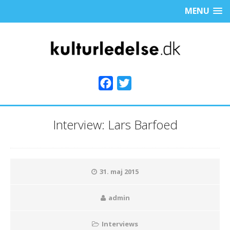
MENU
F
T
a
w
c
i
Interview: Lars Barfoed
e
t
b
t
o
e
o
r
31. maj 2015
k
admin
Interviews