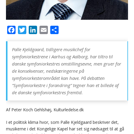
F
T
L
E
D
a
w
i
m
e
c
i
n
a
l
Palle Kjeldgaard, tidligere musikchef for
e
t
k
i
symfoniorkestrene i Aarhus og Aalborg, har tiltro til
b
t
e
l
danske symfoniorkestres omstillingsevne, men gruer for
de konsekvenser, nedskæringerne på
o
e
d
symfoniorkesterområdet kan have. På debatten
o
r
I
“Symfoniorkestre i forandring” tegner han et billede af
k
n
de danske symfoniorkestres fremtid.
Af Peter Koch Gehlshøj, Kulturledelse.dk
I et politisk klima hvor, som Palle Kjeldgaard beskriver det,
musikerne i det Kongelige Kapel har set sig nødsaget til at gå