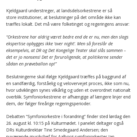
Kjeldgaard understreger, at landsdelsorkestrene er så
store institutioner, at beslutninger på det område ikke kan
træffes lokalt. Det må være folketinget og regeringens ansvar:
“Orkestrene har aldrig været bedre end de er nu, men den slags
ekspertise opbygges ikke ‘over night’. Men så foreslår de
eksempelvis, at DR og Det Kongelige Teater skal slås sammen –
det er jo nonsens!
Det
er foruroligende, at politikerne sender
sådan en prøveballon op!”
Beslutningerne skal ifølge Kjeldgaard træffes på baggrund af
en sandfærdig, forståelig og velovervejet proces, ikke som nu,
hvor udviklingen synes vilkårlig og uden et overordnet nationalt
overblik. Symfoniorkestrene er afhængige af længere linjer end
dem, der følger fireårige regeringsperioder.
Debatten “Symfoniorkestre i forandring” finder sted lørdag den
26. august kl. 10:15 på Kulturmødet. I panelet deltager også
DRs Kulturdirektør Tine Smedegaard Andersen; den
nuværende musikchef for Aalborg symfoniorkester Jan