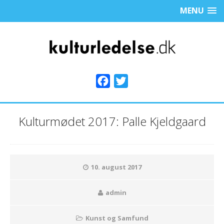
MENU
F
T
a
w
c
i
Kulturmødet 2017: Palle Kjeldgaard
e
t
b
t
o
e
o
r
10. august 2017
k
admin
Kunst og Samfund