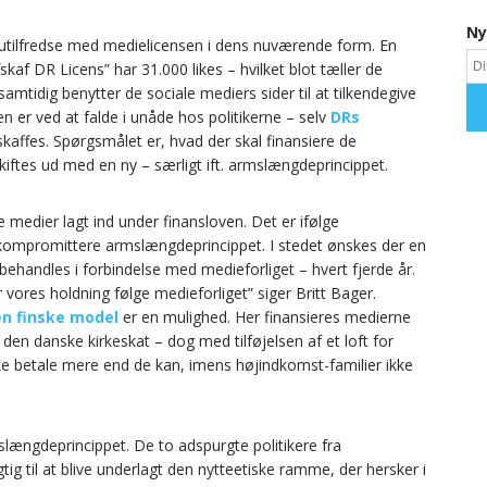
Ny
 utilfredse med medielicensen i dens nuværende form. En
kaf DR Licens” har 31.000 likes – hvilket blot tæller de
mtidig benytter de sociale mediers sider til at tilkendegive
n er ved at falde i unåde hos politikerne – selv
DRs
kaffes. Spørgsmålet er, hvad der skal finansiere de
ftes ud med en ny – særligt ift. armslængdeprincippet.
ge medier lagt ind under finansloven. Det er ifølge
vil kompromittere armslængdeprincippet. I stedet ønskes der en
 behandles i forbindelse med medieforliget – hvert fjerde år.
vores holdning følge medieforliget” siger Britt Bager.
n finske model
er en mulighed. Her finansieres medierne
 den danske kirkeskat – dog med tilføjelsen af et loft for
ke betale mere end de kan, imens højindkomst-familier ikke
ængdeprincippet. De to adspurgte politikere fra
tig til at blive underlagt den nytteetiske ramme, der hersker i