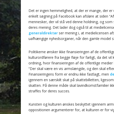
e
t
k
i
Det er ingen hemmelighed, at der er mange, der er
b
t
e
l
enkelt søgning på Facebook kan afsløre at siden “Afs
o
e
d
mennesker, der vil stå ved denne holdning, og som sa
deres mening. Det lader dog også til at medielicense
o
r
I
generaldirektør
ser mening i, at medielicensen afs
k
n
uafhængige nyhedsorganer, når den gamle model ski
Politikerne ønsker ikke finansieringen af de offentli
kulturordførere fra begge fløje for farligt, da det 
ordning, hvor finansieringen af de offentlige medier
“Der skal være en vis armslængde, og den skal efter 
Finansieringens form er endnu ikke fastlagt, men
de
igennem en særskilt skat på skattebilletten, ligesom
skatten. På denne måde skal lavindkomstfamilier ik
straffes for deres succes.
Kunsten og kulturen ønskes beskyttet igennem armsl
oppositionen argumenterer for, at kulturen er for vig