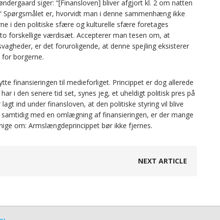
dergaard siger: “[Finansloven] bliver afgjort kl. 2 om natten
gå i.” Spørgsmålet er, hvorvidt man i denne sammenhæng ikke
ne i den politiske sfære og kulturelle sfære foretages
 to forskellige værdisæt. Accepterer man tesen om, at
 svagheder, er det foruroligende, at denne spejling eksisterer
 for borgerne.
e finansieringen til medieforliget. Princippet er dog allerede
r i den senere tid set, synes jeg, et uheldigt politisk pres på
lagt ind under finansloven, at den politiske styring vil blive
, samtidig med en omlægning af finansieringen, er der mange
 enige om: Armslængdeprincippet bør ikke fjernes.
NEXT ARTICLE