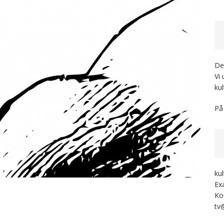
Der
Vi
kul
På
ku
Ex
Ko
tv