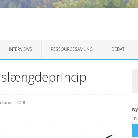
INTERVIEWS
RESSOURCESAMLING
DEBAT
mslængdeprincip
mfund
0
Ny