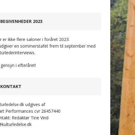
BEGIVENHEDER 2023
 er ikke flere saloner i foråret 2023.
 udgiver en sommerstafet frem til september med
turlederinterviews.
 gensyn i efteråret!
KONTAKT
lturledelse.dk udgives af
art Performances cvr 26457440
ntakt: Redaktør Tine Vind
@kulturledelse.dk