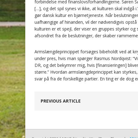
forbindelse med finanslovsforhandlingerne. Søren Søn
[…], og det spil synes vi ikke, at kulturen skal ind
gør dansk kultur en bjørnetjeneste. Når beslutninger
uafhængige af hinanden, vil der nødvendigvis opstå
kulturen er et spejl, der viser en gruppes styrker og
afsondret fra de beslutninger, der skaber rammerne
Armslængdeprincippet forsøges bibeholdt ved at knytt
under pres, hvis man spørger Rasmus Nordqvist: “Vi ha
DR, og det bekymrer mig, hvis [finansieringen] bliver 
større.” Hvordan armslængdeprincippet kan styrkes
svar på fra de forskellige partier. En ting er de dog
PREVIOUS ARTICLE