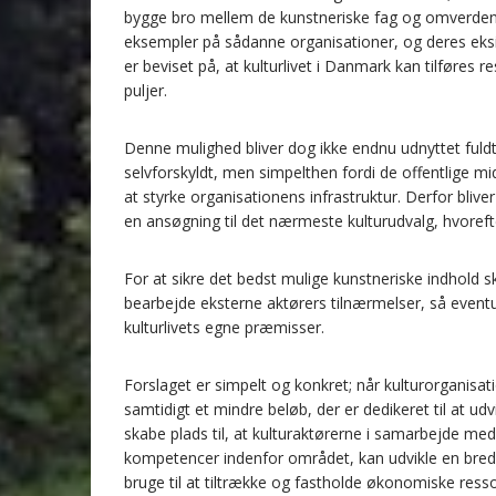
bygge bro mellem de kunstneriske fag og omverde
eksempler på sådanne organisationer, og deres eksi
er beviset på, at kulturlivet i Danmark kan tilføres 
puljer.
Denne mulighed bliver dog ikke endnu udnyttet fuldt
selvforskyldt, men simpelthen fordi de offentlige midl
at styrke organisationens infrastruktur. Derfor blive
en ansøgning til det nærmeste kulturudvalg, hvorefte
For at sikre det bedst mulige kunstneriske indhold s
bearbejde eksterne aktørers tilnærmelser, så eventu
kulturlivets egne præmisser.
Forslaget er simpelt og konkret; når kulturorganisatione
samtidigt et mindre beløb, der er dedikeret til at u
skabe plads til, at kulturaktørerne i samarbejde med
kompetencer indenfor området, kan udvikle en bred 
bruge til at tiltrække og fastholde økonomiske resso