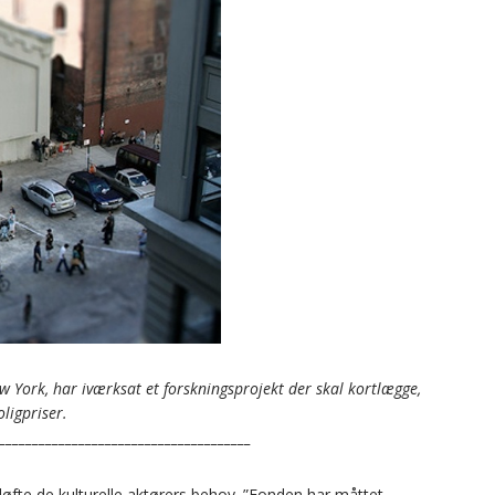
 York, har iværksat et forskningsprojekt der skal kortlægge,
ligpriser.
______________________________________
at løfte de kulturelle aktørers behov. ”Fonden har måttet