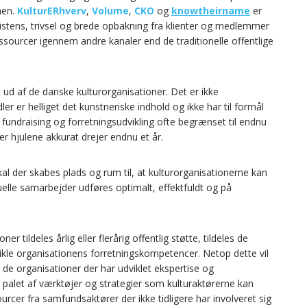
nen.
KulturERhverv
,
Volume
,
CKO
og
knowtheirname
er
stens, trivsel og brede opbakning fra klienter og medlemmer
ressourcer igennem andre kanaler end de traditionelle offentlige
 ud af de danske kulturorganisationer. Det er ikke
er er helliget det kunstneriske indhold og ikke har til formål
r fundraising og forretningsudvikling ofte begrænset til endnu
r hjulene akkurat drejer endnu et år.
kal der skabes plads og rum til, at kulturorganisationerne kan
elle samarbejder udføres optimalt, effektfuldt og på
r tildeles årlig eller flerårig offentlig støtte, tildeles de
dvikle organisationens forretningskompetencer. Netop dette vil
 de organisationer der har udviklet ekspertise og
palet af værktøjer og strategier som kulturaktørerne kan
urcer fra samfundsaktører der ikke tidligere har involveret sig