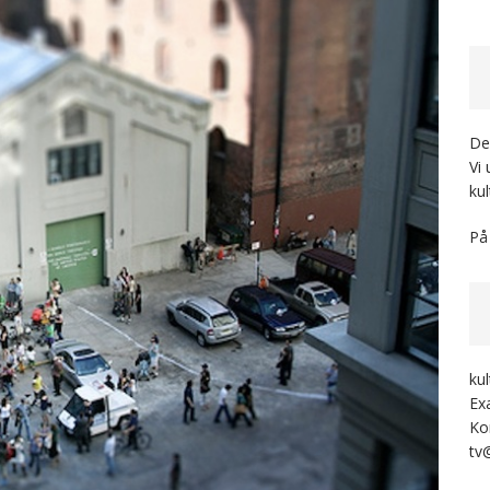
Der
Vi
kul
På
ku
Ex
Ko
tv