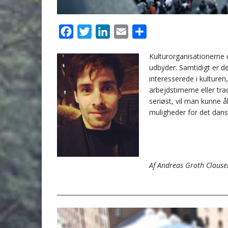
F
T
L
E
D
a
w
i
m
e
Kulturorganisationerne d
c
i
n
a
l
udbyder. Samtidigt er d
e
t
k
i
interesserede i kulturen
b
t
e
l
arbejdstimerne eller tr
seriøst, vil man kunne å
o
e
d
muligheder for det dansk
o
r
I
k
n
A
f Andreas Groth Clause
________________________________________________________