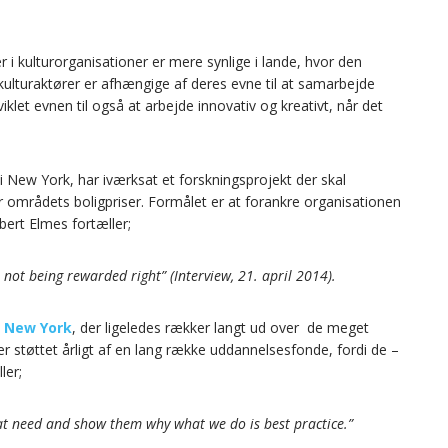
r i kulturorganisationer er mere synlige i lande, hvor den
kulturaktører er afhængige af deres evne til at samarbejde
klet evnen til også at arbejde innovativ og kreativt, når det
i New York, har iværksat et forskningsprojekt der skal
 områdets boligpriser. Formålet er at forankre organisationen
bert Elmes fortæller;
st not being rewarded right” (Interview, 21. april 2014).
f New York
, der ligeledes rækker langt ud over de meget
er støttet årligt af en lang række uddannelsesfonde, fordi de –
ler;
at need and show them why what we do is best practice.”