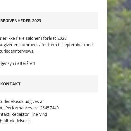
BEGIVENHEDER 2023
 er ikke flere saloner i foråret 2023.
 udgiver en sommerstafet frem til september med
turlederinterviews.
 gensyn i efteråret!
KONTAKT
lturledelse.dk udgives af
art Performances cvr 26457440
ntakt: Redaktør Tine Vind
@kulturledelse.dk