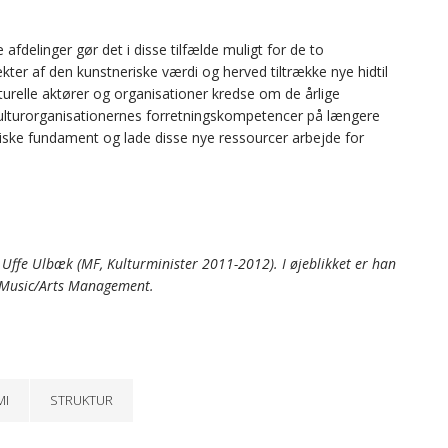
afdelinger gør det i disse tilfælde muligt for de to
kter af den kunstneriske værdi og herved tiltrække nye hidtil
ulturelle aktører og organisationer kredse om de årlige
 i kulturorganisationernes forretningskompetencer på længere
miske fundament og lade disse nye ressourcer arbejde for
 Uffe Ulbæk (MF, Kulturminister 2011-2012). I øjeblikket er han
 i Music/Arts Management.
I
STRUKTUR