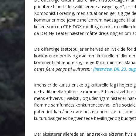
prioritere blandt de kvalificerede ansøgninger”, er i d
Komponist Forening, men situationen gør sig gælden
kommuner med jævne mellemrum nødsagede til at h
kriser, som da CPH:DOX modtog en ekstra million k
da Det Ny Teater næsten måtte dreje nøglen om som 
De offentlige støttepuljer er herved en livskilde for d
konkurrence om liv og død, om kulturelle midler der ik
kommer til at ændre sig, ifølge Kulturminister Maria
hente flere penge til kulturen.”
(Interview, DR, 23. aug
Imens er de kunstneriske og kulturelle fag i højere
de traditionelle kulturelle rammer. Erhvervslivet h
mens erhvervs-, vækst-, og udenrigsministerier har 
fremme samfundets konkurrenceevne, løfte sociale u
potentielt kan åbne døre hos økonomiske ressourc
kulturudvalgenes begrænsede bevillinger og budgett
Der eksisterer allerede en lang række aktører, hvis