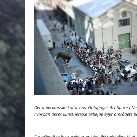
Det amerikanske kulturhus, Galapagos Art Space i New
hvordan deres kunstneriske arbejde øger områdets bo
________________________________________________________
De offentlige kulturmidler er ikke tilstrækkelige til 