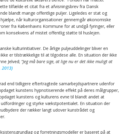
ette tilfælde et citat fra et afvisningsbrev fra Dansk
de blandt mange offentlige puljer. Ligeledes er stat og
jælpe, når kulturorganisationer gennemgår økonomiske
roner fra Københavns Kommune for at undgå fyringer, eller
konsekvens af mistet offentlig støtte til huslejen.
anske kulturinitiativer. De årlige puljeuddelinger bliver en
ke er tilstrækkelige til at tilgodese alle. En situation der ikke
nne Jelved;
”Jeg må bare sige, at lige nu er det ikke muligt at
. 2013)
 grad end tidligere eftertragtede samarbejdspartnere udenfor
ar opdaget kunstens hypnotiserende effekt på deres målgrupper,
opdaget kunstens og kulturens evne til blandt andet at
dfordringer og styrke vækstpotentialet. En situation der
eudbydere der rækker langt udover kunstrådet og
er.
 eksistensgrundlag og forretningsmodeller er baseret på at