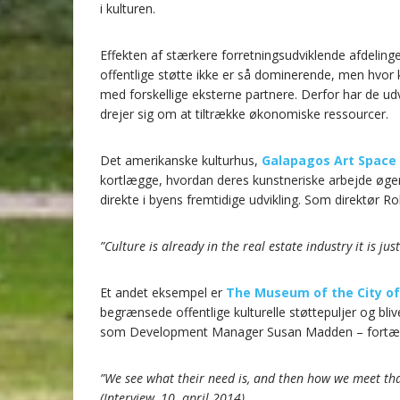
i kulturen.
Effekten af stærkere forretningsudviklende afdelinge
offentlige støtte ikke er så dominerende, men hvor 
med forskellige eksterne partnere. Derfor har de udvi
drejer sig om at tiltrække økonomiske ressourcer.
Det amerikanske kulturhus,
Galapagos Art Space
kortlægge, hvordan deres kunstneriske arbejde øger
direkte i byens fremtidige udvikling. Som direktør Ro
”Culture is already in the real estate industry it is ju
Et andet eksempel er
The Museum of the City o
begrænsede offentlige kulturelle støttepuljer og bliv
som Development Manager Susan Madden – fortæl
”We see what their need is, and then how we meet th
(Interview, 10. april 2014)