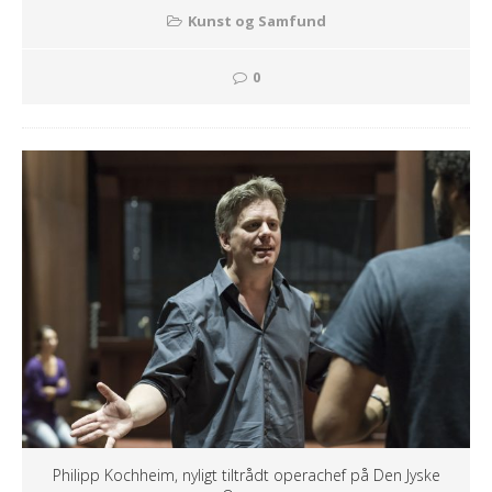
Kunst og Samfund
0
Philipp Kochheim, nyligt tiltrådt operachef på Den Jyske