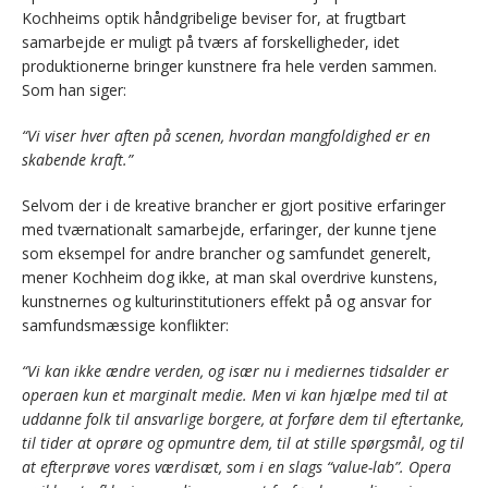
Kochheims optik håndgribelige beviser for, at frugtbart
samarbejde er muligt på tværs af forskelligheder, idet
produktionerne bringer kunstnere fra hele verden sammen.
Som han siger:
“Vi viser hver aften på scenen, hvordan mangfoldighed er en
skabende kraft.”
Selvom der i de kreative brancher er gjort positive erfaringer
med tværnationalt samarbejde, erfaringer, der
kunne tjene
som eksempel for andre brancher og samfundet generelt,
mener Kochheim dog ikke, at man skal overdrive kunstens,
kunstnernes og kulturinstitutioners effekt på og ansvar for
samfundsmæssige konflikter:
“Vi kan ikke ændre verden, og især nu i mediernes tidsalder er
operaen kun et marginalt medie. Men vi kan hjælpe med til at
uddanne folk til ansvarlige borgere, at forføre dem til eftertanke,
til tider at oprøre og opmuntre dem, til at stille spørgsmål, og til
at efterprøve vores værdisæt, som i en slags “value-lab”. Opera