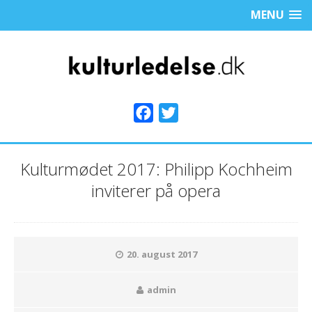
MENU
F
T
a
w
c
i
Kulturmødet 2017: Philipp Kochheim
e
t
inviterer på opera
b
t
o
e
o
r
k
20. august 2017
admin