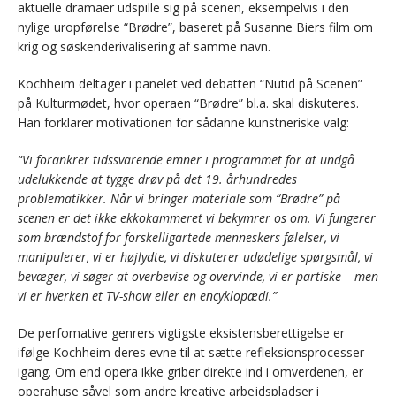
aktuelle dramaer udspille sig på scenen, eksempelvis i den
nylige uropførelse “Brødre”, baseret på Susanne Biers film om
krig og søskenderivalisering af samme navn.
Kochheim deltager i panelet ved debatten “Nutid på Scenen”
på Kulturmødet, hvor operaen “Brødre” bl.a. skal diskuteres.
Han forklarer motivationen for sådanne kunstneriske valg:
“Vi forankrer tidssvarende emner i programmet for at undgå
udelukkende at tygge drøv på det 19. århundredes
problematikker. Når vi bringer materiale som “Brødre” på
scenen er det ikke ekkokammeret vi bekymrer os om. Vi fungerer
som brændstof for forskelligartede menneskers følelser, vi
manipulerer, vi er højlydte, vi diskuterer udødelige spørgsmål, vi
bevæger, vi søger at overbevise og overvinde, vi er partiske – men
vi er hverken et TV-show eller en encyklopædi.”
De perfomative genrers vigtigste eksistensberettigelse er
ifølge Kochheim deres evne til at sætte refleksionsprocesser
igang. Om end opera ikke griber direkte ind i omverdenen, er
operahuse såvel som andre kreative arbejdspladser i