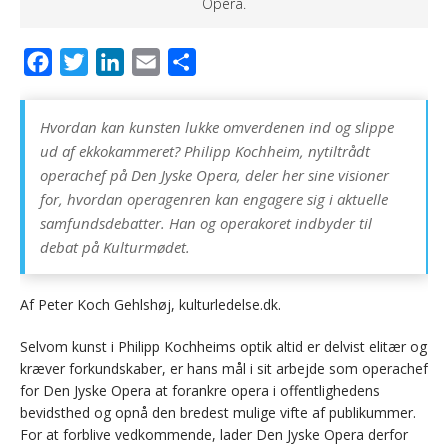
Opera.
F
T
L
E
D
a
w
i
m
e
c
i
n
a
l
Hvordan kan kunsten lukke omverdenen ind og slippe
e
t
k
i
ud af ekkokammeret? Philipp Kochheim, nytiltrådt
b
t
e
l
operachef på Den Jyske Opera, deler her sine visioner
for, hvordan operagenren kan engagere sig i aktuelle
o
e
d
samfundsdebatter. Han og operakoret indbyder til
o
r
I
debat på Kulturmødet.
k
n
Af Peter Koch Gehlshøj, kulturledelse.dk.
Selvom kunst i Philipp Kochheims optik altid er delvist elitær og
kræver forkundskaber, er hans mål i sit arbejde som operachef
for Den Jyske Opera at forankre opera i offentlighedens
bevidsthed og opnå den bredest mulige vifte af publikummer.
For at forblive vedkommende, lader Den Jyske Opera derfor