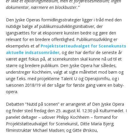
er ikke et afklaringsmedium, men et forførelsesmedium; ingen
dokumentar, nærmere en blockbuster.”
Den Jyske Operas formidlingsstrategier ligger i tråd med den
nutidige bølge af publikumsudviklingsinitiativer, der
igangsættes for at eksponere kunsten bedre og gøre den
relevant for en bredere offentlighed. Publikumsudvikling
er
eksempelvis et af
Projektstøtteudvalget for Scenekunsts
aktuelle indsatsområder
, og der har derfor de seneste år
været øget fokus på, at scenekunsten skal kunne nå ud til et
større og bredere publikum
. Den Jyske Opera har således,
understreger Kochheim, valgt at sigte målrettet mod børn og
unge f.eks. med projekterne Talent U og OperaJomfru, og i
sæsonen 2018/19 vil der sågar for første gang være en baby-
opera.
Debatten “Nutid på scenen” er arrangeret af Den Jyske Opera
og finder sted fredag den 25. august kl. 12:30 på Kulturmødet. I
panelet deltager – udover Philipp Kochheim – formand for
Projektstøtteudvalget for Scenekunst, Ditte Maria Bjerg;
filminstruktør Michael Madsen; og Gitte Ørskou,